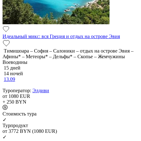
Идеальный микс: вся Греция и отдых на острове Эвия
Тимишоара – София – Салоники – отдых на острове Эвия –
Афины* – Метеоры* – Дельфы* – Скопье – Жемчужины
Воеводины
15 дней
14 ночей
13.09
Туроператор:
Элдиви
от 1080
EUR
+ 250
BYN
Cтоимость тура
✓
Турпродукт
от 3772
BYN
(1080 EUR)
✓