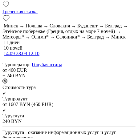
Греческая сказка
Минск → Польша → Словакия → Будапешт → Белград →
Эгейское побережье (Греция, отдых на море 7 ночей) →
Метеоры* → Олимп* → Салоники* → Белград → Минск
11 дней
10 ночей
14.09
28.09
12.10
Туроператор:
Голубая птица
от 460
EUR
+ 240
BYN
Cтоимость тура
✓
Турпродукт
от 1607
BYN
(460 EUR)
✓
Туруслуга
240
BYN
Туруслуга - оказание информационных услуг и услуг
бронирования.