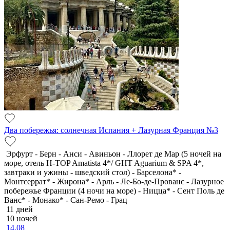
Два побережья: солнечная Испания + Лазурная Франция №3
Эрфурт - Берн - Анси - Авиньон - Ллорет де Мар (5 ночей на
море, отель H-TOP Amatista 4*/ GHT Aguarium & SPA 4*,
завтраки и ужины - шведский стол) - Барселона* -
Монтсеррат* - Жирона* - Арль - Ле-Бо-де-Прованс - Лазурное
побережье Франции (4 ночи на море) - Ницца* - Сент Поль де
Ванс* - Монако* - Сан-Ремо - Грац
11 дней
10 ночей
14.08