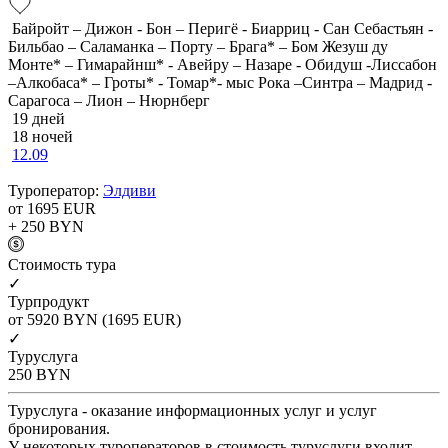
Байройт – Дижон - Бон – Перигё - Биарриц - Сан Себастьян -
Бильбао – Саламанка – Порту – Брага* – Бом Жезуш ду
Монте* – Гимарайнш* - Авейру – Назаре - Обидуш -Лиссабон
–Алкобаса* – Гроты* - Томар*- мыс Рока –Синтра – Мадрид -
Сарагоса – Лион – Нюрнберг
19 дней
18 ночей
12.09
Туроператор:
Элдиви
от 1695
EUR
+ 250
BYN
Cтоимость тура
✓
Турпродукт
от 5920
BYN
(1695 EUR)
✓
Туруслуга
250
BYN
Туруслуга - оказание информационных услуг и услуг
бронирования.
У некоторых туроператоров в стоимость туруслуги входит