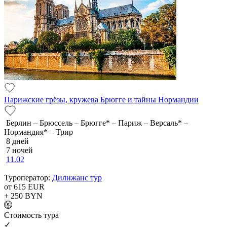
Парижские грёзы, кружева Брюгге и тайны Нормандии
Берлин – Брюссель – Брюгге* – Париж – Версаль* –
Нормандия* – Трир
8 дней
7 ночей
11.02
Туроператор:
Дилижанс тур
от 615
EUR
+ 250
BYN
Cтоимость тура
✓