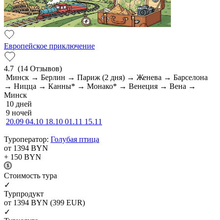
Европейское приключение
4.7
(14 Отзывов)
Минск → Берлин → Париж (2 дня) → Женева → Барселона
→ Ницца → Канны* → Монако* → Венеция → Вена →
Минск
10 дней
9 ночей
20.09
04.10
18.10
01.11
15.11
Туроператор:
Голубая птица
от 1394
BYN
+ 150
BYN
Cтоимость тура
✓
Турпродукт
от 1394
BYN
(399 EUR)
✓