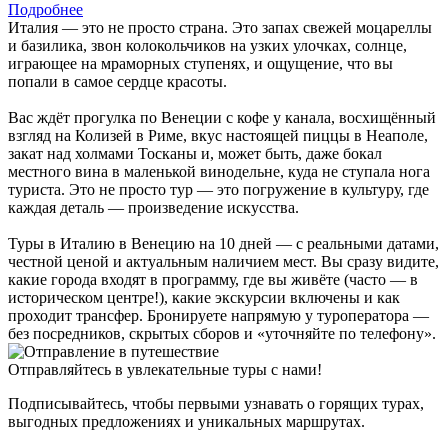
Подробнее
Италия — это не просто страна. Это запах свежей моцареллы
и базилика, звон колокольчиков на узких улочках, солнце,
играющее на мраморных ступенях, и ощущение, что вы
попали в самое сердце красоты.
Вас ждёт прогулка по Венеции с кофе у канала, восхищённый
взгляд на Колизей в Риме, вкус настоящей пиццы в Неаполе,
закат над холмами Тосканы и, может быть, даже бокал
местного вина в маленькой винодельне, куда не ступала нога
туриста. Это не просто тур — это погружение в культуру, где
каждая деталь — произведение искусства.
Туры в Италию в Венецию на 10 дней — с реальными датами,
честной ценой и актуальным наличием мест. Вы сразу видите,
какие города входят в программу, где вы живёте (часто — в
историческом центре!), какие экскурсии включены и как
проходит трансфер. Бронируете напрямую у туроператора —
без посредников, скрытых сборов и «уточняйте по телефону».
Отправляйтесь в увлекательные туры с нами!
Подписывайтесь, чтобы первыми узнавать о горящих турах,
выгодных предложениях и уникальных маршрутах.