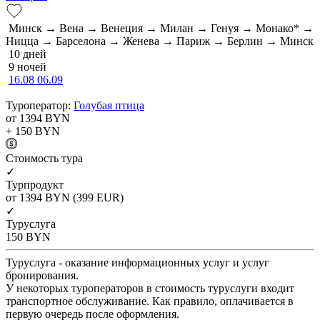
Минск → Вена → Венеция → Милан → Генуя → Монако* →
Ницца → Барселона → Женева → Париж → Берлин → Минск
10 дней
9 ночей
16.08
06.09
Туроператор:
Голубая птица
от 1394
BYN
+ 150
BYN
Cтоимость тура
✓
Турпродукт
от 1394
BYN
(399 EUR)
✓
Туруслуга
150
BYN
Туруслуга - оказание информационных услуг и услуг
бронирования.
У некоторых туроператоров в стоимость туруслуги входит
транспортное обслуживание. Как правило, оплачивается в
первую очередь после оформления.