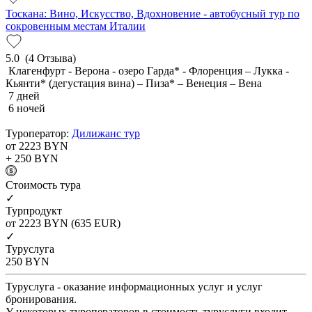
Тоскана: Вино, Искусство, Вдохновение - автобусный тур по
сокровенным местам Италии
5.0
(4 Отзыва)
Клагенфурт - Верона - озеро Гарда* - Флоренция – Лукка -
Кьянти* (дегустация вина) – Пиза* – Венеция – Вена
7 дней
6 ночей
Туроператор:
Дилижанс тур
от 2223
BYN
+ 250
BYN
Cтоимость тура
✓
Турпродукт
от 2223
BYN
(635 EUR)
✓
Туруслуга
250
BYN
Туруслуга - оказание информационных услуг и услуг
бронирования.
У некоторых туроператоров в стоимость туруслуги входит