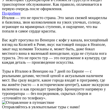
транспортное обслуживание. Как правило, оплачивается в
первую очередь после оформления.
Подробнее
Италия — это не просто страна. Это запах свежей моцареллы
и базилика, звон колокольчиков на узких улочках, солнце,
играющее на мраморных ступенях, и ощущение, что вы
попали в самое сердце красоты.
Вас ждёт прогулка по Венеции с кофе у канала, восхищённый
взгляд на Колизей в Риме, вкус настоящей пиццы в Неаполе,
закат над холмами Тосканы и, может быть, даже бокал
местного вина в маленькой винодельне, куда не ступала нога
туриста. Это не просто тур — это погружение в культуру, где
каждая деталь — произведение искусства.
Туры в Италию в Венецию на 7 дней по Европе — с
реальными датами, честной ценой и актуальным наличием
мест. Вы сразу видите, какие города входят в программу, где
вы живёте (часто — в историческом центре!), какие экскурсии
включены и как проходит трансфер. Бронируете напрямую у
туроператора — без посредников, скрытых сборов и
«уточняйте по телефону».
Отправляйтесь в увлекательные туры с нами!