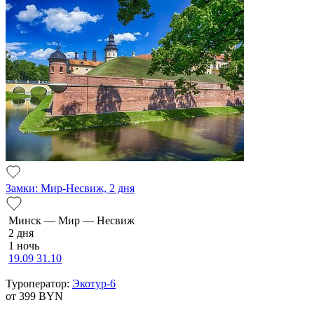
Замки: Мир-Несвиж, 2 дня
Минск — Мир — Несвиж
2 дня
1 ночь
19.09
31.10
Туроператор:
Экотур-6
от 399
BYN