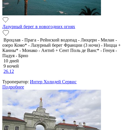
Лазурный берег в новогодних огнях
Вроцлав - Прага - Рейнский водопад - Люцерн - Милан -
озеро Комо* - Лазурный берег Франции (3 ночи) - Ницца +
Канны* - Монако - Антиб + Сент Поль де Ванс* - Генуя -
Падуя - Брно
10 дней
9 ночей
26.12
Туроператор:
Интер Холидей Сервис
Подробнее