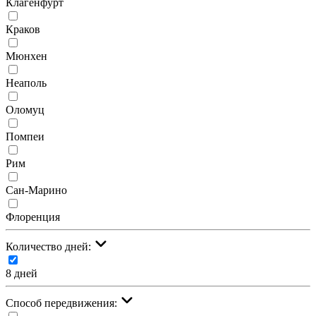
Клагенфурт
Краков
Мюнхен
Неаполь
Оломуц
Помпеи
Рим
Сан-Марино
Флоренция
Количество дней:
8 дней
Cпособ передвижения: