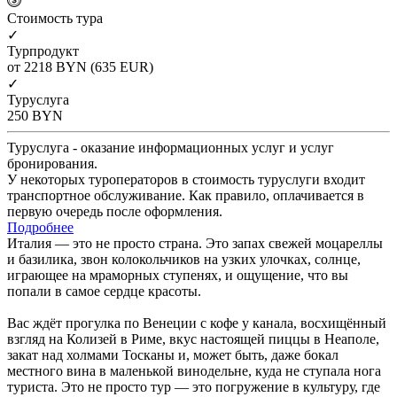
Cтоимость тура
✓
Турпродукт
от 2218
BYN
(635 EUR)
✓
Туруслуга
250
BYN
Туруслуга - оказание информационных услуг и услуг
бронирования.
У некоторых туроператоров в стоимость туруслуги входит
транспортное обслуживание. Как правило, оплачивается в
первую очередь после оформления.
Подробнее
Италия — это не просто страна. Это запах свежей моцареллы
и базилика, звон колокольчиков на узких улочках, солнце,
играющее на мраморных ступенях, и ощущение, что вы
попали в самое сердце красоты.
Вас ждёт прогулка по Венеции с кофе у канала, восхищённый
взгляд на Колизей в Риме, вкус настоящей пиццы в Неаполе,
закат над холмами Тосканы и, может быть, даже бокал
местного вина в маленькой винодельне, куда не ступала нога
туриста. Это не просто тур — это погружение в культуру, где