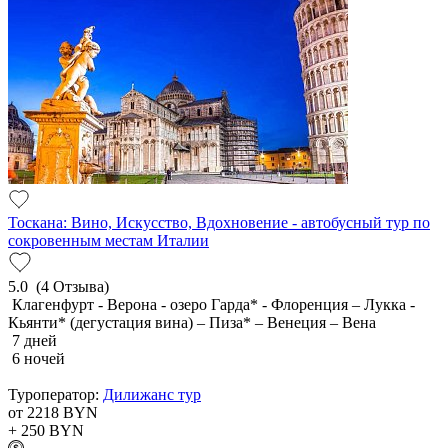
Тоскана: Вино, Искусство, Вдохновение - автобусный тур по
сокровенным местам Италии
5.0
(4 Отзыва)
Клагенфурт - Верона - озеро Гарда* - Флоренция – Лукка -
Кьянти* (дегустация вина) – Пиза* – Венеция – Вена
7 дней
6 ночей
Туроператор:
Дилижанс тур
от 2218
BYN
+ 250
BYN