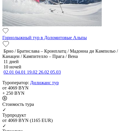
Горнолыжный тур в Доломитовые Альпы
Брно / Братислава – Кронплатц / Мадонна ди Кампильо /
Канацеи / Кампителло – Прага / Вена
11 дней
10 ночей
02.01
04.01
19.02
26.02
05.03
Туроператор:
Дилижанс тур
от 4069
BYN
+ 250
BYN
Cтоимость тура
✓
Турпродукт
от 4069
BYN
(1165 EUR)
✓