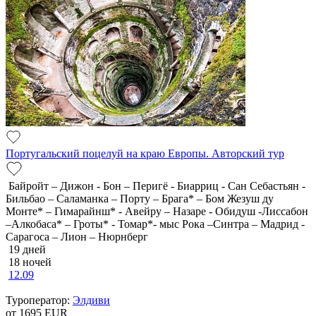
Португальский поцелуй на краю Европы. Авторский тур
Байройт – Дижон - Бон – Перигё - Биарриц - Сан Себастьян -
Бильбао – Саламанка – Порту – Брага* – Бом Жезуш ду
Монте* – Гимарайнш* - Авейру – Назаре - Обидуш -Лиссабон
–Алкобаса* – Гроты* - Томар*- мыс Рока –Синтра – Мадрид -
Сарагоса – Лион – Нюрнберг
19 дней
18 ночей
12.09
Туроператор:
Элдиви
от 1695
EUR