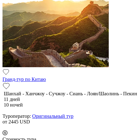
Гранд-тур по Китаю
Шанхай - Ханчжоу - Сучжоу - Сиань - Лоян/Шаолинь - Пекин
11 дней
10 ночей
Туроператор:
Оригинальный тур
от 2445
USD
Cтоимость тура