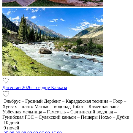
Дагестан 2026 – сердце Кавказа
Эльбрус – Грозный Дербент – Карадахская теснина – Гоор –
Хунзах – плато Матлас – водопад Тобот – Каменная чаша –
Урбечная мельница – Гамсутль – Салтинский водопад –
Гунибская ГЭС – Сулакский каньон – Пещеры Нохъо – Дубки
10 дней
9 ночей