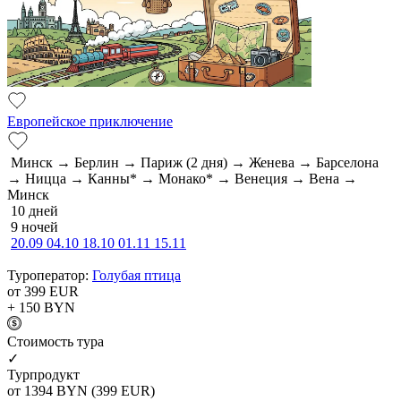
Европейское приключение
Минск → Берлин → Париж (2 дня) → Женева → Барселона
→ Ницца → Канны* → Монако* → Венеция → Вена →
Минск
10 дней
9 ночей
20.09
04.10
18.10
01.11
15.11
Туроператор:
Голубая птица
от 399
EUR
+ 150
BYN
Cтоимость тура
✓
Турпродукт
от 1394
BYN
(399 EUR)