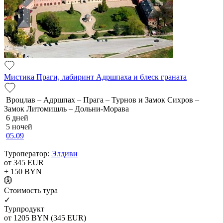
Мистика Праги, лабиринт Адршпаха и блеск граната
Вроцлав – Адршпах – Прага – Турнов и Замок Сихров –
Замок Литомишль – Дольни-Морава
6 дней
5 ночей
05.09
Туроператор:
Элдиви
от 345
EUR
+ 150
BYN
Cтоимость тура
✓
Турпродукт
от 1205
BYN
(345 EUR)