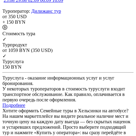
25.08
29.08
02.09
06.09
16.09
Туроператор:
Дилижанс тур
от 350
USD
+ 150
BYN
Cтоимость тура
✓
Турпродукт
от 1059
BYN
(350 USD)
✓
Туруслуга
150
BYN
Туруслуга - оказание информационных услуг и услуг
бронирования.
У некоторых туроператоров в стоимость туруслуги входит
транспортное обслуживание. Как правило, оплачивается в
первую очередь после оформления.
Подробнее
Хотите оформить Семейные туры в Хельсинки на автобусе?
На нашем маркетплейсе вы видите реальное наличие мест и
точную цену на каждую дату выезда — без скрытых наценок
и устаревших предложений. Просто выберите подходящий
тур и нажмите «Купить у оператора»: вы сразу перейдёте в