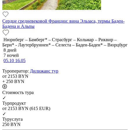
Сердце средневековой Франции: вина Эльзаса, термы Баден-
Бадена и Альпы
Нюрнберг – Бамберг* – Страсбург – Кольмар – Риквир –
Берн* - Лаутербруннен* – Селеста – Баден-Баден* – Вюрцбург
8 дней
7 ночей
05.10
16.05
Туроператор:
Дилижанс тур
от 2153
BYN
+ 250
BYN
Cтоимость тура
✓
Турпродукт
от 2153
BYN
(615 EUR)
✓
Туруслуга
250
BYN