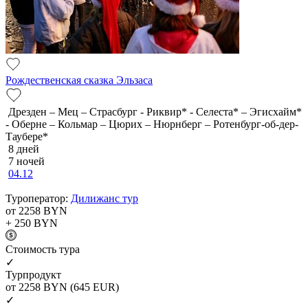
Рождественская сказка Эльзаса
Дрезден – Мец – Страсбург - Риквир* - Селеста* – Эгисхайм*
- Оберне – Кольмар – Цюрих – Нюрнберг – Ротенбург-об-дер-
Таубере*
8 дней
7 ночей
04.12
Туроператор:
Дилижанс тур
от 2258
BYN
+ 250
BYN
Cтоимость тура
✓
Турпродукт
от 2258
BYN
(645 EUR)
✓