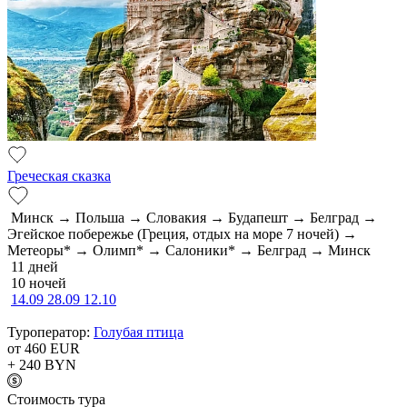
Греческая сказка
Минск → Польша → Словакия → Будапешт → Белград →
Эгейское побережье (Греция, отдых на море 7 ночей) →
Метеоры* → Олимп* → Салоники* → Белград → Минск
11 дней
10 ночей
14.09
28.09
12.10
Туроператор:
Голубая птица
от 460
EUR
+ 240
BYN
Cтоимость тура