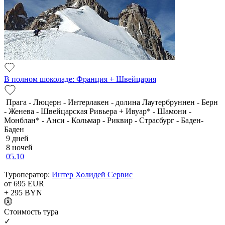
В полном шоколаде: Франция + Швейцария
Прага - Люцерн - Интерлакен - долина Лаутербруннен - Берн
- Женева - Швейцарская Ривьера + Ивуар* - Шамони -
Монблан* - Анси - Кольмар - Риквир - Страсбург - Баден-
Баден
9 дней
8 ночей
05.10
Туроператор:
Интер Холидей Сервис
от 695
EUR
+ 295
BYN
Cтоимость тура
✓