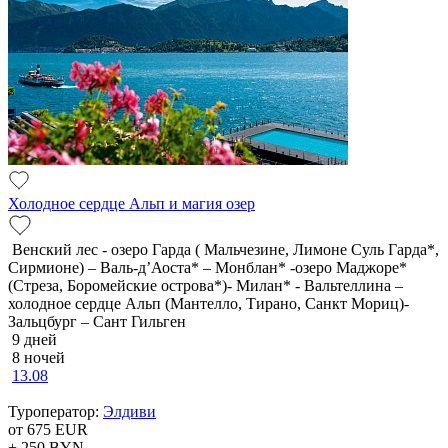
Холодное сердце Альп и магия озер
Венский лес - озеро Гарда ( Мальчезине, Лимоне Суль Гарда*,
Сирмионе) – Валь-д’Аоста* – Монблан* -озеро Маджоре*
(Стреза, Боромейские острова*)- Милан* - Вальтеллина –
холодное сердце Альп (Мантелло, Тирано, Санкт Мориц)-
Зальцбург – Сант Гильген
9 дней
8 ночей
13.08
Туроператор:
Элдиви
от 675
EUR
+ 250
BYN