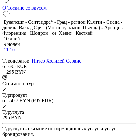
О Тоскане со вкусом
Будапешт - Сентендре* - Грац - регион Кьянти - Сиена -
долина Валь д Орча (Монтепульчано, Пьенца) - Ареццо -
Флоренция - Шопрон - оз. Хевиз - Кестхей
10 дней
9 ночей
11.10
Туроператор:
Интер Холидей Сервис
от 695
EUR
+ 295
BYN
Cтоимость тура
✓
Турпродукт
от 2427
BYN
(695 EUR)
✓
Туруслуга
295
BYN
Туруслуга - оказание информационных услуг и услуг
бронирования.