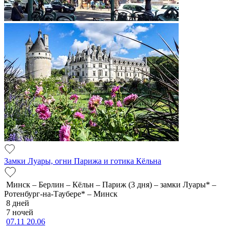
Замки Луары, огни Парижа и готика Кёльна
Минск – Берлин – Кёльн – Париж (3 дня) – замки Луары* –
Ротенбург-на-Таубере* – Минск
8 дней
7 ночей
07.11
20.06