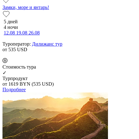
Замки, море и янтарь!
5 дней
4 ночи
12.08
19.08
26.08
Туроператор:
Дилижанс тур
от 535
USD
Cтоимость тура
✓
Турпродукт
от 1619
BYN
(535 USD)
Подробнее