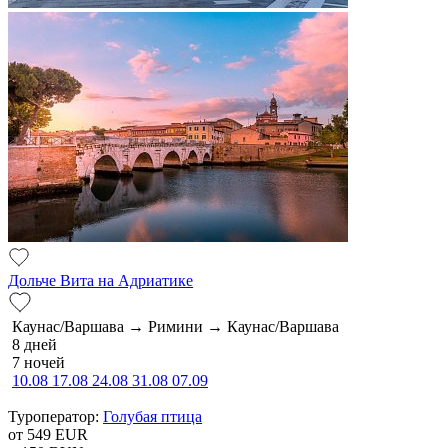
Дольче Вита на Адриатике
Каунас/Варшава → Римини → Каунас/Варшава
8 дней
7 ночей
10.08
17.08
24.08
31.08
07.09
Туроператор:
Голубая птица
от 549
EUR