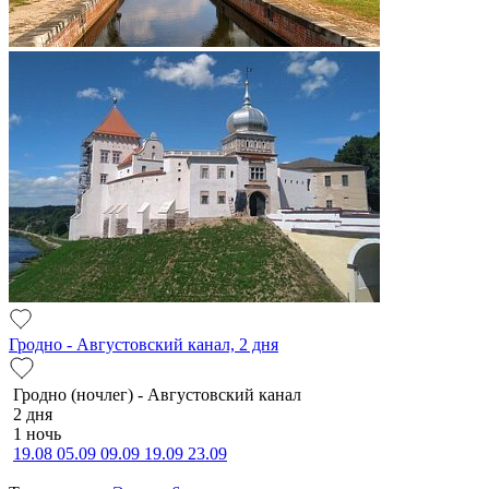
Гродно - Августовский канал, 2 дня
Гродно (ночлег) - Августовский канал
2 дня
1 ночь
19.08
05.09
09.09
19.09
23.09