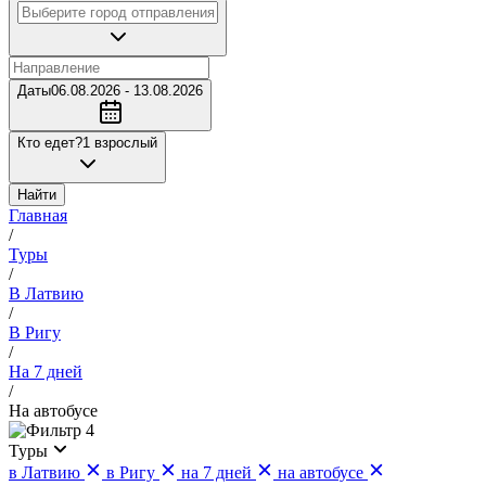
Даты
06.08.2026 - 13.08.2026
Кто едет?
1 взрослый
Найти
Главная
/
Туры
/
В Латвию
/
В Ригу
/
На 7 дней
/
На автобусе
4
Туры
в Латвию
в Ригу
на 7 дней
на автобусе