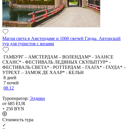
Магия света в Амстердаме и 1000 свечей Гауды. Авторский
тур для туристов с визами
ГАМБУРГ – АМСТЕРДАМ – ВОЛЕНДАМ* - ЗААНСЕ
СХАНС* - ФЕСТИВАЛЬ ЛЕДЯНЫХ СКУЛЬПТУР* -
ФЕСТИВАЛЬ СВЕТА* - РОТТЕРДАМ – ГААГА* - ГАУДА* –
УТРЕХТ – ЗАМОК ДЕ ХААР* - КЕЛЬН
8 дней
7 ночей
08.12
Туроператор:
Элдиви
от 685
EUR
+ 250
BYN
Cтоимость тура
✓