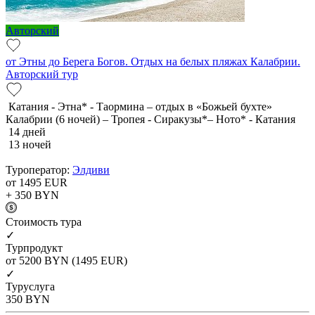
Авторский
от Этны до Берега Богов. Отдых на белых пляжах Калабрии.
Авторский тур
Катания - Этна* - Таормина – отдых в «Божьей бухте»
Калабрии (6 ночей) – Тропея - Сиракузы*– Ното* - Катания
14 дней
13 ночей
Туроператор:
Элдиви
от 1495
EUR
+ 350
BYN
Cтоимость тура
✓
Турпродукт
от 5200
BYN
(1495 EUR)
✓
Туруслуга
350
BYN