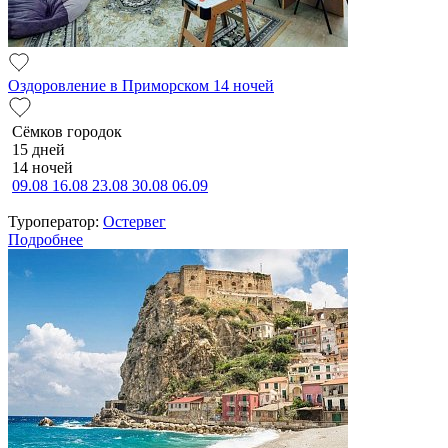
Оздоровление в Приморском 14 ночей
Сёмков городок
15 дней
14 ночей
09.08
16.08
23.08
30.08
06.09
Туроператор:
Остервег
Подробнее