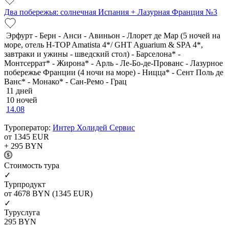
Два побережья: солнечная Испания + Лазурная Франция №3
Эрфурт - Берн - Анси - Авиньон - Ллорет де Мар (5 ночей на
море, отель H-TOP Amatista 4*/ GHT Aguarium & SPA 4*,
завтраки и ужины - шведский стол) - Барселона* -
Монтсеррат* - Жирона* - Арль - Ле-Бо-де-Прованс - Лазурное
побережье Франции (4 ночи на море) - Ницца* - Сент Поль де
Ванс* - Монако* - Сан-Ремо - Грац
11 дней
10 ночей
14.08
Туроператор:
Интер Холидей Сервис
от 1345
EUR
+ 295
BYN
Cтоимость тура
✓
Турпродукт
от 4678
BYN
(1345 EUR)
✓
Туруслуга
295
BYN