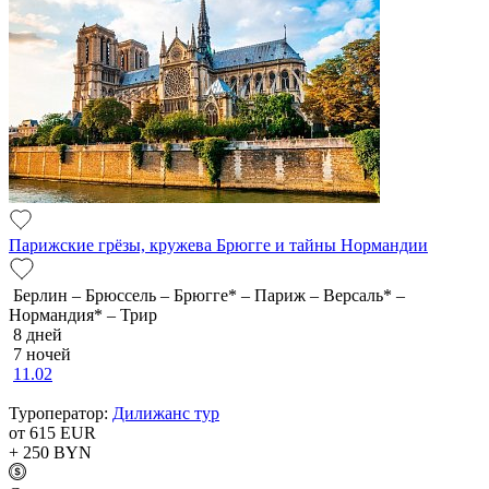
Парижские грёзы, кружева Брюгге и тайны Нормандии
Берлин – Брюссель – Брюгге* – Париж – Версаль* –
Нормандия* – Трир
8 дней
7 ночей
11.02
Туроператор:
Дилижанс тур
от 615
EUR
+ 250
BYN