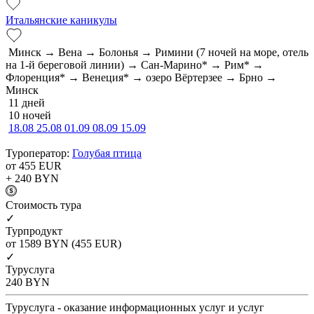
Итальянские каникулы
Минск → Вена → Болонья → Римини (7 ночей на море, отель
на 1-й береговой линии) → Сан-Марино* → Рим* →
Флоренция* → Венеция* → озеро Вёртерзее → Брно →
Минск
11 дней
10 ночей
18.08
25.08
01.09
08.09
15.09
Туроператор:
Голубая птица
от 455
EUR
+ 240
BYN
Cтоимость тура
✓
Турпродукт
от 1589
BYN
(455 EUR)
✓
Туруслуга
240
BYN
Туруслуга - оказание информационных услуг и услуг