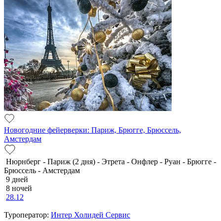
Новогодние фейерверки: Париж, Брюгге, Брюссель,
Амстердам
Нюрнберг - Париж (2 дня) - Этрета - Онфлер - Руан - Брюгге -
Брюссель - Амстердам
9 дней
8 ночей
28.12
Туроператор:
Интер Холидей Сервис