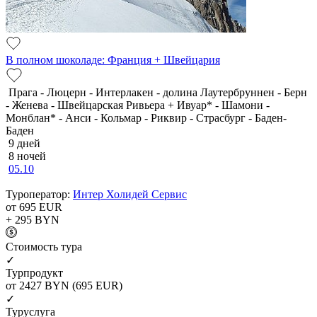
В полном шоколаде: Франция + Швейцария
Прага - Люцерн - Интерлакен - долина Лаутербруннен - Берн
- Женева - Швейцарская Ривьера + Ивуар* - Шамони -
Монблан* - Анси - Кольмар - Риквир - Страсбург - Баден-
Баден
9 дней
8 ночей
05.10
Туроператор:
Интер Холидей Сервис
от 695
EUR
+ 295
BYN
Cтоимость тура
✓
Турпродукт
от 2427
BYN
(695 EUR)
✓
Туруслуга