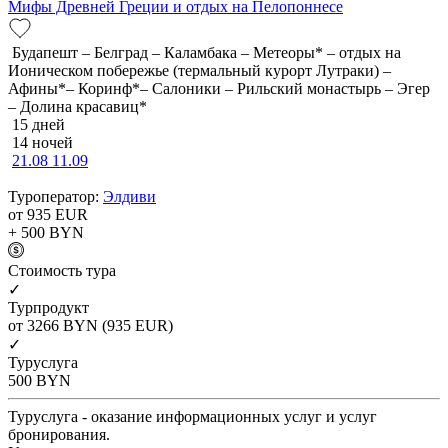
Мифы Древней Греции и отдых на Пелопоннесе
Будапешт – Белград – Каламбака – Метеоры* – отдых на
Ионическом побережье (термальный курорт Лутраки) –
Афины*– Коринф*– Салоники – Рильский монастырь – Эгер
– Долина красавиц*
15 дней
14 ночей
21.08
11.09
Туроператор:
Элдиви
от 935
EUR
+ 500
BYN
Cтоимость тура
✓
Турпродукт
от 3266
BYN
(935 EUR)
✓
Туруслуга
500
BYN
Туруслуга - оказание информационных услуг и услуг
бронирования.