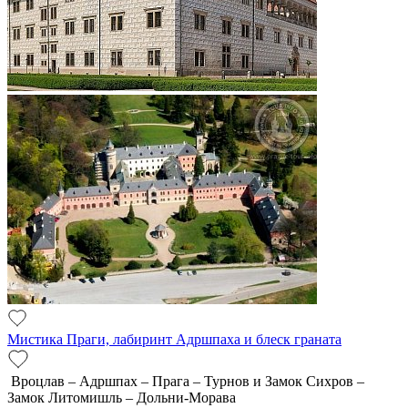
Мистика Праги, лабиринт Адршпаха и блеск граната
Вроцлав – Адршпах – Прага – Турнов и Замок Сихров –
Замок Литомишль – Дольни-Морава