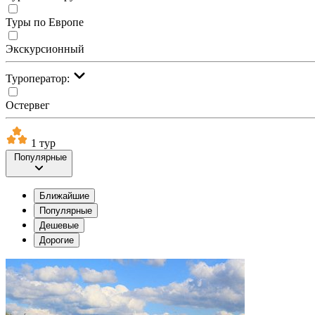
Туры по Европе
Экскурсионный
Туроператор:
Остервег
1 тур
Популярные
Ближайшие
Популярные
Дешевые
Дорогие