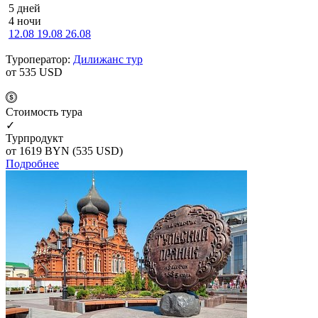
5 дней
4 ночи
12.08
19.08
26.08
Туроператор:
Дилижанс тур
от 535
USD
Cтоимость тура
✓
Турпродукт
от 1619
BYN
(535 USD)
Подробнее