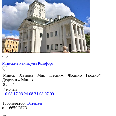
Минские каникулы Комфорт
Минск – Хатынь – Мир – Несвиж – Жодино – Гродно* –
Дудутки – Минск
8 дней
7 ночей
10.08
17.08
24.08
31.08
07.09
Туроператор:
Остервег
от 16650
RUB