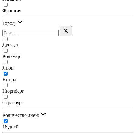
Франция
Город:
Дрезден
Кольмар
Лион
Ницца
Нюрнберг
Страсбург
Количество дней:
16 дней