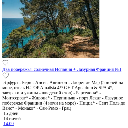
Два побережья: солнечная Испания + Лазурная Франция №1
Эрфурт - Берн - Анси - Авиньон - Ллорет де Мар (5 ночей на
море, отель H-TOP Amatista 4*/ GHT Aguarium & SPA 4*,
завтраки и ужины - шведский стол) - Барселона* -
Монтсеррат* - Жирона* - Перпиньян - порт Лекат - Лазурное
побережье Франции (4 ночи на море) - Ницца* - Сент Поль де
Ванс* - Монако* - Сан-Ремо - Грац
15 дней
14 ночей
14.09