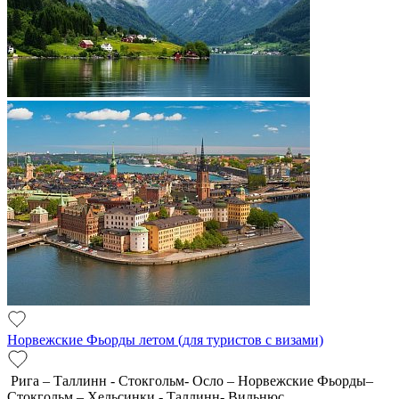
Норвежские Фьорды летом (для туристов с визами)
Рига – Таллинн - Стокгольм- Осло – Норвежские Фьорды–
Стокгольм – Хельсинки - Таллинн- Вильнюс