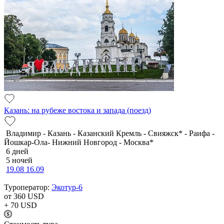
Казань: на рубеже востока и запада (поезд)
Владимир - Казань - Казанский Кремль - Свияжск* - Раифа -
Йошкар-Ола- Нижний Новгород - Москва*
6 дней
5 ночей
19.08
16.09
Туроператор:
Экотур-6
от 360
USD
+ 70
USD