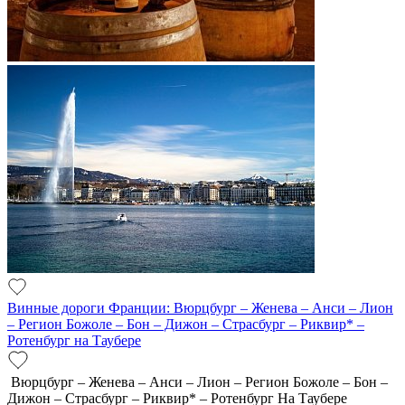
Винные дороги Франции: Вюрцбург – Женева – Анси – Лион
– Регион Божоле – Бон – Дижон – Страсбург – Риквир* –
Ротенбург на Таубере
Вюрцбург – Женева – Анси – Лион – Регион Божоле – Бон –
Дижон – Страсбург – Риквир* – Ротенбург На Таубере