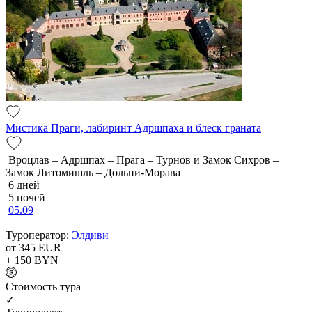
Мистика Праги, лабиринт Адршпаха и блеск граната
Вроцлав – Адршпах – Прага – Турнов и Замок Сихров –
Замок Литомишль – Дольни-Морава
6 дней
5 ночей
05.09
Туроператор:
Элдиви
от 345
EUR
+ 150
BYN
Cтоимость тура
✓