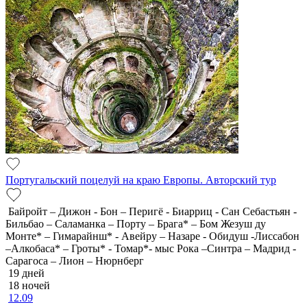
Португальский поцелуй на краю Европы. Авторский тур
Байройт – Дижон - Бон – Перигё - Биарриц - Сан Себастьян -
Бильбао – Саламанка – Порту – Брага* – Бом Жезуш ду
Монте* – Гимарайнш* - Авейру – Назаре - Обидуш -Лиссабон
–Алкобаса* – Гроты* - Томар*- мыс Рока –Синтра – Мадрид -
Сарагоса – Лион – Нюрнберг
19 дней
18 ночей
12.09