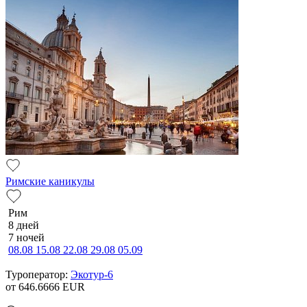
Римские каникулы
Рим
8 дней
7 ночей
08.08
15.08
22.08
29.08
05.09
Туроператор:
Экотур-6
от 646.6666
EUR