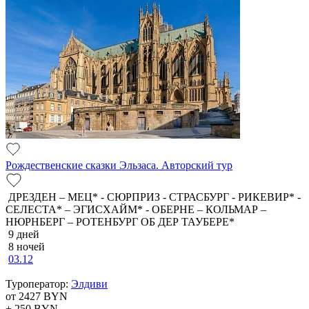
Рождественские сказки Эльзаса. Авторский тур
ДРЕЗДЕН – МЕЦ* - СЮРПРИЗ - СТРАСБУРГ - РИКЕВИР* -
СЕЛЕСТА* – ЭГИСХАЙМ* - ОБЕРНЕ – КОЛЬМАР –
НЮРНБЕРГ – РОТЕНБУРГ ОБ ДЕР ТАУБЕРЕ*
9 дней
8 ночей
03.12
Туроператор:
Элдиви
от 2427
BYN
+ 250
BYN