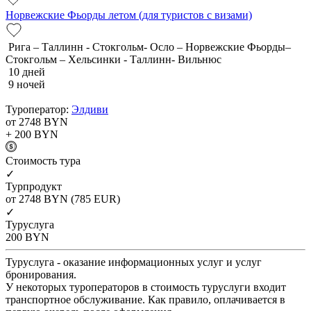
Норвежские Фьорды летом (для туристов с визами)
Рига – Таллинн - Стокгольм- Осло – Норвежские Фьорды–
Стокгольм – Хельсинки - Таллинн- Вильнюс
10 дней
9 ночей
Туроператор:
Элдиви
от 2748
BYN
+ 200
BYN
Cтоимость тура
✓
Турпродукт
от 2748
BYN
(785 EUR)
✓
Туруслуга
200
BYN
Туруслуга - оказание информационных услуг и услуг
бронирования.
У некоторых туроператоров в стоимость туруслуги входит
транспортное обслуживание. Как правило, оплачивается в