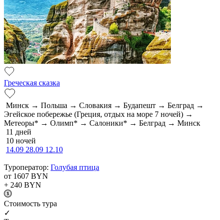
Греческая сказка
Минск → Польша → Словакия → Будапешт → Белград →
Эгейское побережье (Греция, отдых на море 7 ночей) →
Метеоры* → Олимп* → Салоники* → Белград → Минск
11 дней
10 ночей
14.09
28.09
12.10
Туроператор:
Голубая птица
от 1607
BYN
+ 240
BYN
Cтоимость тура
✓