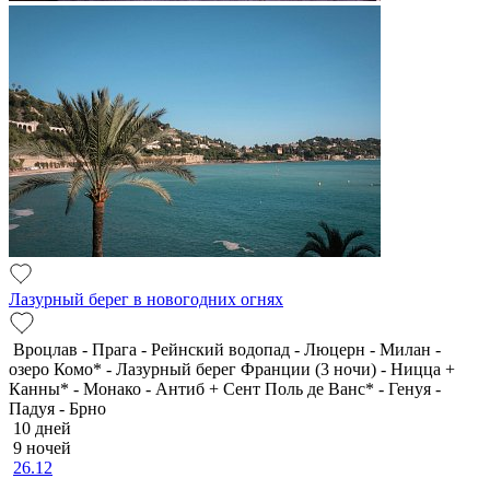
Лазурный берег в новогодних огнях
Вроцлав - Прага - Рейнский водопад - Люцерн - Милан -
озеро Комо* - Лазурный берег Франции (3 ночи) - Ницца +
Канны* - Монако - Антиб + Сент Поль де Ванс* - Генуя -
Падуя - Брно
10 дней
9 ночей
26.12