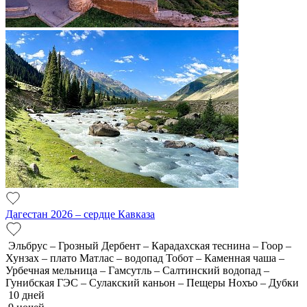
Дагестан 2026 – сердце Кавказа
Эльбрус – Грозный Дербент – Карадахская теснина – Гоор –
Хунзах – плато Матлас – водопад Тобот – Каменная чаша –
Урбечная мельница – Гамсутль – Салтинский водопад –
Гунибская ГЭС – Сулакский каньон – Пещеры Нохъо – Дубки
10 дней