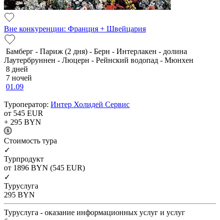
Вне конкуренции: Франция + Швейцария
Бамберг - Париж (2 дня) - Берн - Интерлакен - долина
Лаутербруннен - Люцерн - Рейнский водопад - Мюнхен
8 дней
7 ночей
01.09
Туроператор:
Интер Холидей Сервис
от 545
EUR
+ 295
BYN
Cтоимость тура
✓
Турпродукт
от 1896
BYN
(545 EUR)
✓
Туруслуга
295
BYN
Туруслуга - оказание информационных услуг и услуг