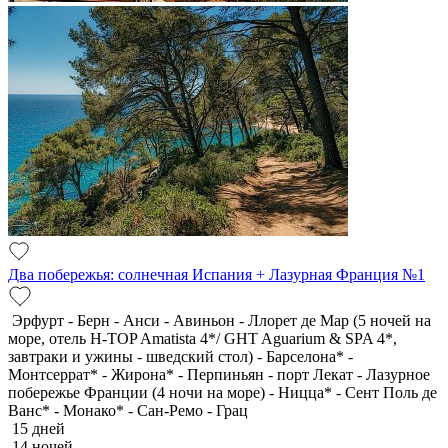
Два побережья: солнечная Испания + Лазурная Франция №1
Эрфурт - Берн - Анси - Авиньон - Ллорет де Мар (5 ночей на
море, отель H-TOP Amatista 4*/ GHT Aguarium & SPA 4*,
завтраки и ужины - шведский стол) - Барселона* -
Монтсеррат* - Жирона* - Перпиньян - порт Лекат - Лазурное
побережье Франции (4 ночи на море) - Ницца* - Сент Поль де
Ванс* - Монако* - Сан-Ремо - Грац
15 дней
14 ночей