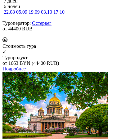
7 дней
6 ночей
22.08
05.09
19.09
03.10
17.10
Туроператор:
Остервег
от 44400
RUB
Cтоимость тура
✓
Турпродукт
от 1663
BYN
(44400 RUB)
Подробнее