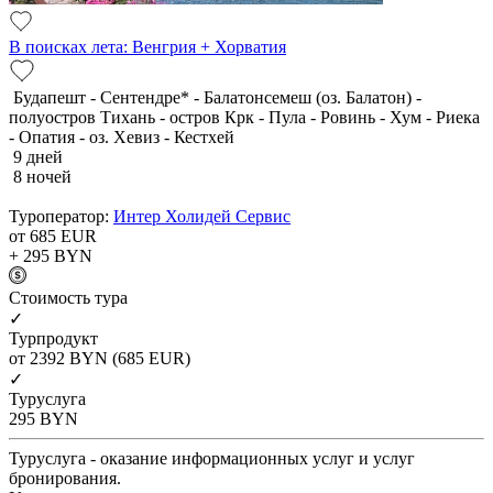
В поисках лета: Венгрия + Хорватия
Будапешт - Сентендре* - Балатонсемеш (оз. Балатон) -
полуостров Тихань - остров Крк - Пула - Ровинь - Хум - Риека
- Опатия - оз. Хевиз - Кестхей
9 дней
8 ночей
Туроператор:
Интер Холидей Сервис
от 685
EUR
+ 295
BYN
Cтоимость тура
✓
Турпродукт
от 2392
BYN
(685 EUR)
✓
Туруслуга
295
BYN
Туруслуга - оказание информационных услуг и услуг
бронирования.