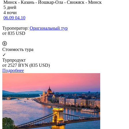
Минск - Казань - Йошкар-Ола - Свижяск - Минск
5 дней
4 ночи
06.09
04.10
Туроператор:
Оригинальный тур
от 835
USD
Cтоимость тура
✓
Турпродукт
от 2527
BYN
(835 USD)
Подробнее