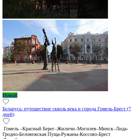
Новый
Беларусь: путешествие сквозь века и города Гомель-Брест (7
дней)
Гомель –Красный Берег–Жиличи–Могилев–Минск–Лида-
Гродно-Беловежская Пуща-Ружаны-Коссово-Брест