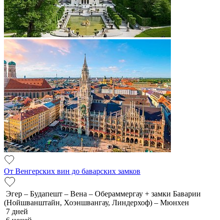
От Венгерских вин до баварских замков
Эгер – Будапешт – Вена – Обераммергау + замки Баварии
(Нойшванштайн, Хоэншвангау, Линдерхоф) – Мюнхен
7 дней