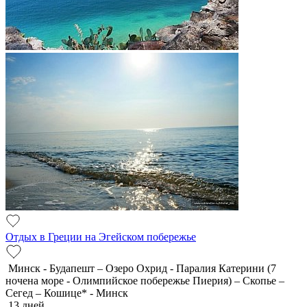
Отдых в Греции на Эгейском побережье
Минск - Будапешт – Озеро Охрид - Паралия Катерини (7
ночена море - Олимпийское побережье Пиерия) – Скопье –
Сегед – Кошице* - Минск
13 дней