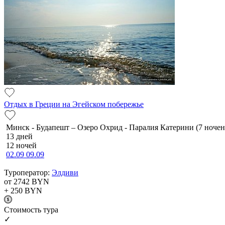
Отдых в Греции на Эгейском побережье
Минск - Будапешт – Озеро Охрид - Паралия Катерини (7 ноче
13 дней
12 ночей
02.09
09.09
Туроператор:
Элдиви
от 2742
BYN
+ 250
BYN
Cтоимость тура
✓