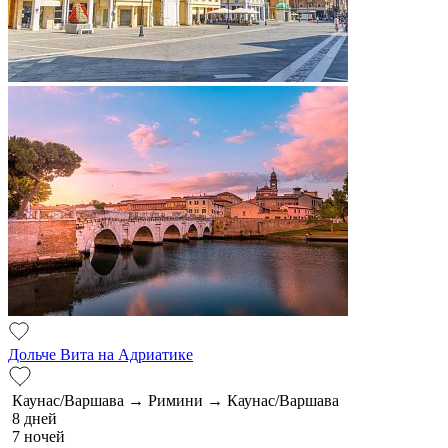
Дольче Вита на Адриатике
Каунас/Варшава → Римини → Каунас/Варшава
8 дней
7 ночей