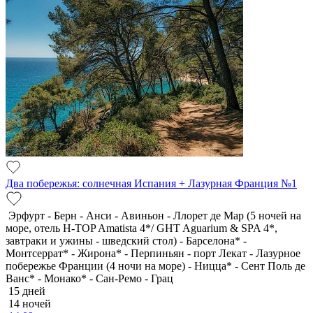
Два побережья: солнечная Испания + Лазурная Франция №1
Эрфурт - Берн - Анси - Авиньон - Ллорет де Мар (5 ночей на
море, отель H-TOP Amatista 4*/ GHT Aguarium & SPA 4*,
завтраки и ужины - шведский стол) - Барселона* -
Монтсеррат* - Жирона* - Перпиньян - порт Лекат - Лазурное
побережье Франции (4 ночи на море) - Ницца* - Сент Поль де
Ванс* - Монако* - Сан-Ремо - Грац
15 дней
14 ночей