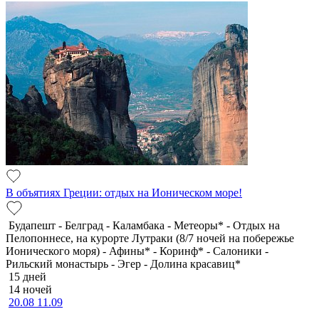
В объятиях Греции: отдых на Ионическом море!
Будапешт - Белград - Каламбака - Метеоры* - Отдых на
Пелопоннесе, на курорте Лутраки (8/7 ночей на побережье
Ионического моря) - Афины* - Коринф* - Салоники -
Рильский монастырь - Эгер - Долина красавиц*
15 дней
14 ночей
20.08
11.09