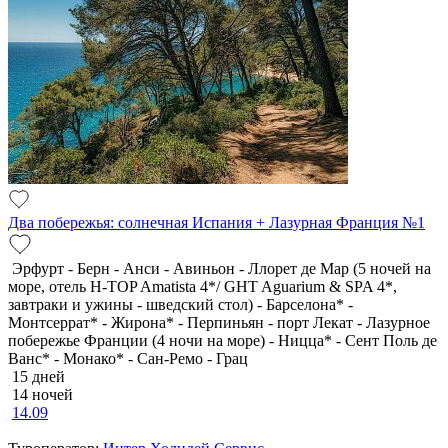
Два побережья: солнечная Испания + Лазурная Франция №1
Эрфурт - Берн - Анси - Авиньон - Ллорет де Мар (5 ночей на
море, отель H-TOP Amatista 4*/ GHT Aguarium & SPA 4*,
завтраки и ужины - шведский стол) - Барселона* -
Монтсеррат* - Жирона* - Перпиньян - порт Лекат - Лазурное
побережье Франции (4 ночи на море) - Ницца* - Сент Поль де
Ванс* - Монако* - Сан-Ремо - Грац
15 дней
14 ночей
14.09