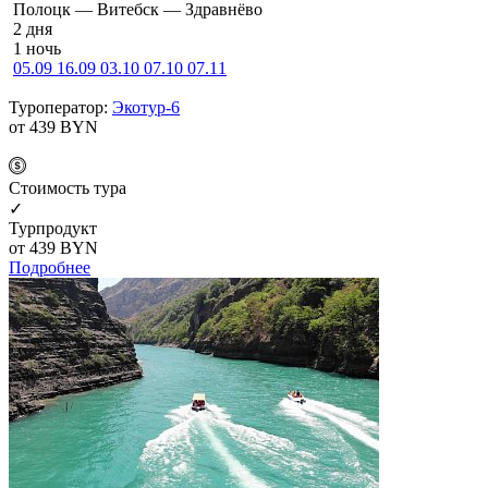
По­лоцк — Ви­тебск — Здравнёво
2 дня
1 ночь
05.09
16.09
03.10
07.10
07.11
Туроператор:
Экотур-6
от 439
BYN
Cтоимость тура
✓
Турпродукт
от 439
BYN
Подробнее