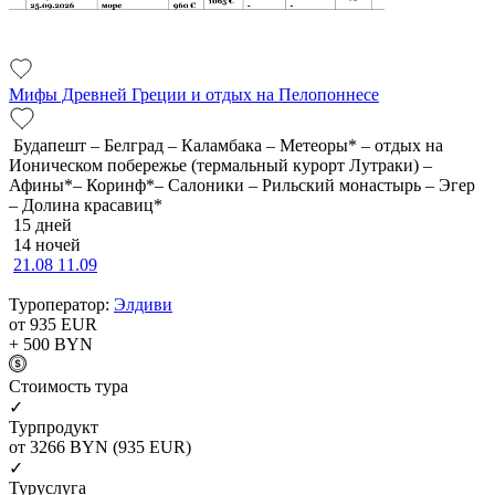
Мифы Древней Греции и отдых на Пелопоннесе
Будапешт – Белград – Каламбака – Метеоры* – отдых на
Ионическом побережье (термальный курорт Лутраки) –
Афины*– Коринф*– Салоники – Рильский монастырь – Эгер
– Долина красавиц*
15 дней
14 ночей
21.08
11.09
Туроператор:
Элдиви
от 935
EUR
+ 500
BYN
Cтоимость тура
✓
Турпродукт
от 3266
BYN
(935 EUR)
✓
Туруслуга