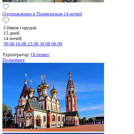
Оздоровление в Приморском 14 ночей
Сёмков городок
15 дней
14 ночей
09.08
16.08
23.08
30.08
06.09
Туроператор:
Остервег
Подробнее