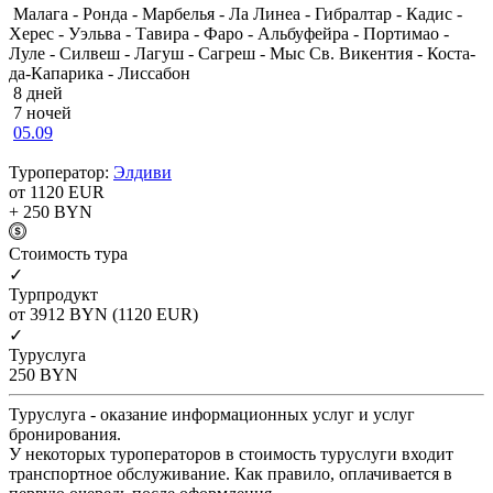
Малага - Ронда - Марбелья - Ла Линеа - Гибралтар - Кадис -
Херес - Уэльва - Тавира - Фаро - Альбуфейра - Портимао -
Луле - Силвеш - Лагуш - Сагреш - Мыс Св. Викентия - Коста-
да-Капарика - Лиссабон
8 дней
7 ночей
05.09
Туроператор:
Элдиви
от 1120
EUR
+ 250
BYN
Cтоимость тура
✓
Турпродукт
от 3912
BYN
(1120 EUR)
✓
Туруслуга
250
BYN
Туруслуга - оказание информационных услуг и услуг
бронирования.
У некоторых туроператоров в стоимость туруслуги входит
транспортное обслуживание. Как правило, оплачивается в