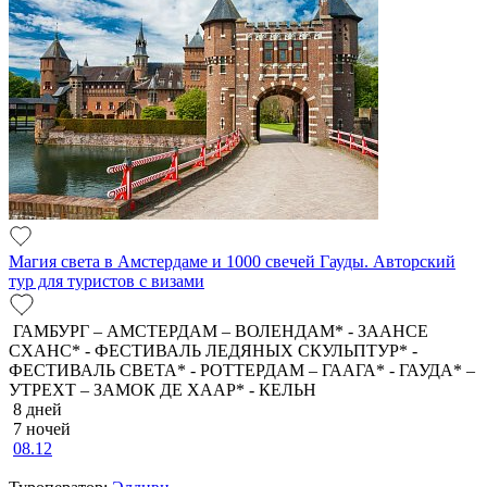
Магия света в Амстердаме и 1000 свечей Гауды. Авторский
тур для туристов с визами
ГАМБУРГ – АМСТЕРДАМ – ВОЛЕНДАМ* - ЗААНСЕ
СХАНС* - ФЕСТИВАЛЬ ЛЕДЯНЫХ СКУЛЬПТУР* -
ФЕСТИВАЛЬ СВЕТА* - РОТТЕРДАМ – ГААГА* - ГАУДА* –
УТРЕХТ – ЗАМОК ДЕ ХААР* - КЕЛЬН
8 дней
7 ночей
08.12