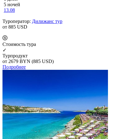
5 ночей
13.08
Туроператор:
Дилижанс тур
от 885
USD
Cтоимость тура
✓
Турпродукт
от 2679
BYN
(885 USD)
Подробнее