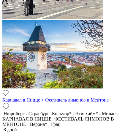
Карнавал в Ницце + Фестиваль лимонов в Ментоне
Нюрнберг - Страсбург -Кольмар* - Эгисхайм* - Милан -
КАРНАВАЛ В НИЦЦЕ+ФЕСТИВАЛЬ ЛИМОНОВ В
МЕНТОНЕ - Верона* - Грац
8 дней