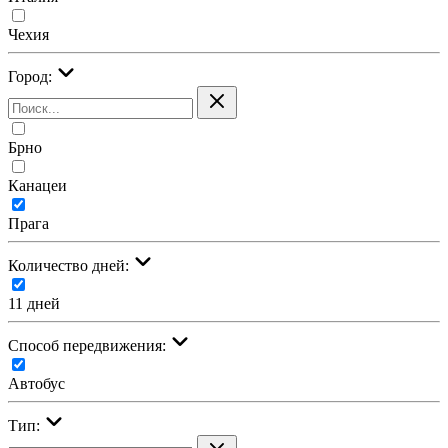
Чехия
Город:
Брно
Канацеи
Прага
Количество дней:
11 дней
Cпособ передвижения:
Автобус
Тип: