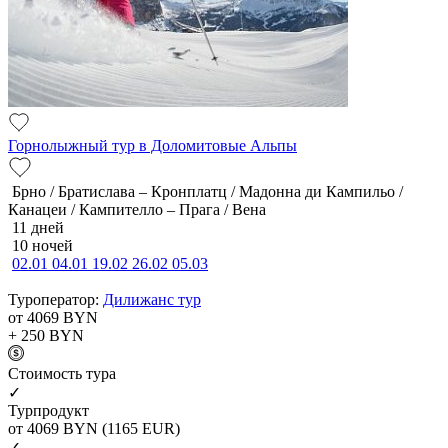
Горнолыжный тур в Доломитовые Альпы
Брно / Братислава – Кронплатц / Мадонна ди Кампильо /
Канацеи / Кампителло – Прага / Вена
11 дней
10 ночей
02.01
04.01
19.02
26.02
05.03
Туроператор:
Дилижанс тур
от 4069
BYN
+ 250
BYN
Cтоимость тура
✓
Турпродукт
от 4069
BYN
(1165 EUR)
✓