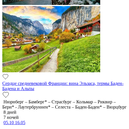
Сердце средневековой Франции: вина Эльзаса, термы Баден-
Бадена и Альпы
Нюрнберг – Бамберг* – Страсбург – Кольмар – Риквир –
Берн* - Лаутербруннен* – Селеста – Баден-Баден* – Вюрцбург
8 дней
7 ночей
05.10
16.05