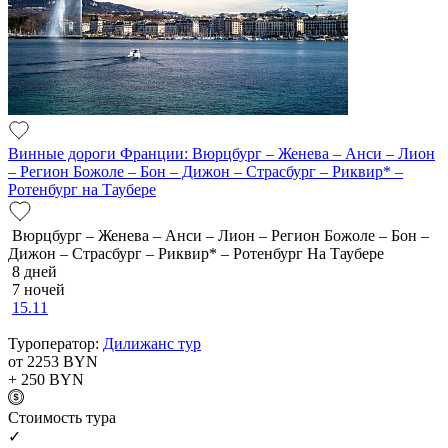
Винные дороги Франции: Вюрцбург – Женева – Анси – Лион
– Регион Божоле – Бон – Дижон – Страсбург – Риквир* –
Ротенбург на Таубере
Вюрцбург – Женева – Анси – Лион – Регион Божоле – Бон –
Дижон – Страсбург – Риквир* – Ротенбург На Таубере
8 дней
7 ночей
15.11
Туроператор:
Дилижанс тур
от 2253
BYN
+ 250
BYN
Cтоимость тура
✓