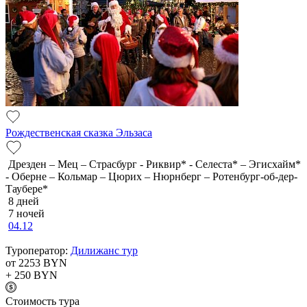
Рождественская сказка Эльзаса
Дрезден – Мец – Страсбург - Риквир* - Селеста* – Эгисхайм*
- Оберне – Кольмар – Цюрих – Нюрнберг – Ротенбург-об-дер-
Таубере*
8 дней
7 ночей
04.12
Туроператор:
Дилижанс тур
от 2253
BYN
+ 250
BYN
Cтоимость тура