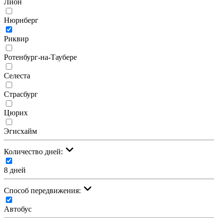
Лион
Нюрнберг
Риквир
Ротенбург-на-Таубере
Селеста
Страсбург
Цюрих
Эгисхайм
Количество дней:
8 дней
Cпособ передвижения:
Автобус