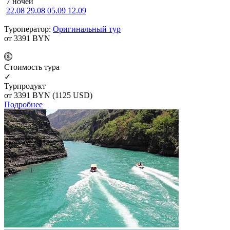
7 ночей
22.08
29.08
05.09
12.09
Туроператор:
Оригинальный тур
от 3391
BYN
Cтоимость тура
✓
Турпродукт
от 3391
BYN
(1125 USD)
Подробнее