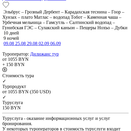
Эльбрус – Грозный Дербент – Карадахская теснина – Гоор –
Хунзах – плато Матлас – водопад Тобот – Каменная чаша –
Урбечная мельница – Гамсутль – Салтинский водопад –
Гунибская ГЭС – Сулакский каньон – Пещеры Нохъо – Дубки
10 дней
9 ночей
09.08
25.08
29.08
02.09
06.09
Туроператор:
Дилижанс тур
от 1055
BYN
+ 150
BYN
Cтоимость тура
✓
Турпродукт
от 1055
BYN
(350 USD)
✓
Туруслуга
150
BYN
Туруслуга - оказание информационных услуг и услуг
бронирования.
У некоторых туроператоров в стоимость туруслуги входит