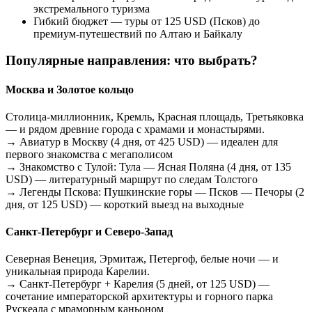
экстремального туризма
Гибкий бюджет — туры от 125 USD (Псков) до
премиум-путешествий по Алтаю и Байкалу
Популярные направления: что выбрать?
Москва и Золотое кольцо
Столица-миллионник, Кремль, Красная площадь, Третьяковка
— и рядом древние города с храмами и монастырями.
→ Авиатур в Москву (4 дня, от 425 USD) — идеален для
первого знакомства с мегаполисом
→ Знакомство с Тулой: Тула — Ясная Поляна (4 дня, от 135
USD) — литературный маршрут по следам Толстого
→ Легенды Пскова: Пушкинские горы — Псков — Печоры (2
дня, от 125 USD) — короткий выезд на выходные
Санкт-Петербург и Северо-Запад
Северная Венеция, Эрмитаж, Петергоф, белые ночи — и
уникальная природа Карелии.
→ Санкт-Петербург + Карелия (5 дней, от 125 USD) —
сочетание императорской архитектуры и горного парка
Рускеала с мраморным каньоном