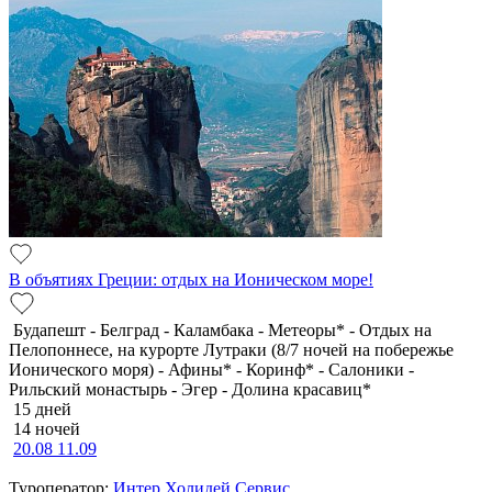
В объятиях Греции: отдых на Ионическом море!
Будапешт - Белград - Каламбака - Метеоры* - Отдых на
Пелопоннесе, на курорте Лутраки (8/7 ночей на побережье
Ионического моря) - Афины* - Коринф* - Салоники -
Рильский монастырь - Эгер - Долина красавиц*
15 дней
14 ночей
20.08
11.09
Туроператор:
Интер Холидей Сервис