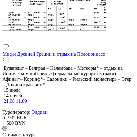
Мифы Древней Греции и отдых на Пелопоннесе
Будапешт – Белград – Каламбака – Метеоры* – отдых на
Ионическом побережье (термальный курорт Лутраки) –
Афины*– Коринф*– Салоники – Рильский монастырь – Эгер
– Долина красавиц*
15 дней
14 ночей
21.08
11.09
Туроператор:
Элдиви
от 935
EUR
+ 500
BYN
Cтоимость тура