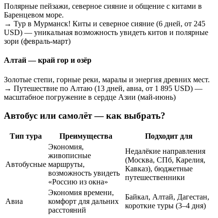
Полярные пейзажи, северное сияние и общение с китами в
Баренцевом море.
→ Тур в Мурманск! Киты и северное сияние (6 дней, от 245
USD) — уникальная возможность увидеть китов и полярные
зори (февраль-март)
Алтай — край гор и озёр
Золотые степи, горные реки, маралы и энергия древних мест.
→ Путешествие по Алтаю (13 дней, авиа, от 1 895 USD) —
масштабное погружение в сердце Азии (май-июнь)
Автобус или самолёт — как выбрать?
Тип тура
Преимущества
Подходит для
Экономия,
Недалёкие направления
живописные
(Москва, СПб, Карелия,
Автобусные
маршруты,
Кавказ), бюджетные
возможность увидеть
путешественники
«Россию из окна»
Экономия времени,
Байкал, Алтай, Дагестан,
Авиа
комфорт для дальних
короткие туры (3–4 дня)
расстояний