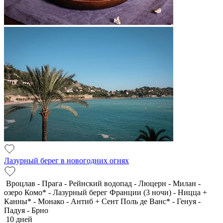
Лазурный берег в новогодних огнях
Вроцлав - Прага - Рейнский водопад - Люцерн - Милан -
озеро Комо* - Лазурный берег Франции (3 ночи) - Ницца +
Канны* - Монако - Антиб + Сент Поль де Ванс* - Генуя -
Падуя - Брно
10 дней