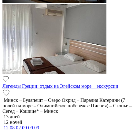
Легенды Греции: отдых на Эгейском море + экскурсии
Минск – Будапешт – Озеро Охрид – Паралия Катерини (7
ночей на море – Олимпийское побережье Пиерия) – Скопье –
Сегед – Кошице* – Минск
13 дней
12 ночей
12.08
02.09
09.09