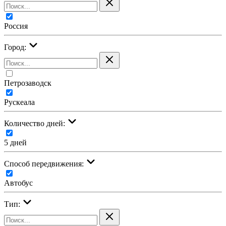
Россия
Город:
Петрозаводск
Рускеала
Количество дней:
5 дней
Cпособ передвижения:
Автобус
Тип: