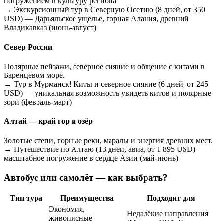
погружением в культуру региона
→ Экскурсионный тур в Северную Осетию (8 дней, от 350
USD) — Дарьяльское ущелье, горная Алания, древний
Владикавказ (июнь-август)
Север России
Полярные пейзажи, северное сияние и общение с китами в
Баренцевом море.
→ Тур в Мурманск! Киты и северное сияние (6 дней, от 245
USD) — уникальная возможность увидеть китов и полярные
зори (февраль-март)
Алтай — край гор и озёр
Золотые степи, горные реки, маралы и энергия древних мест.
→ Путешествие по Алтаю (13 дней, авиа, от 1 895 USD) —
масштабное погружение в сердце Азии (май-июнь)
Автобус или самолёт — как выбрать?
Тип тура
Преимущества
Подходит для
Экономия,
Недалёкие направления
живописные