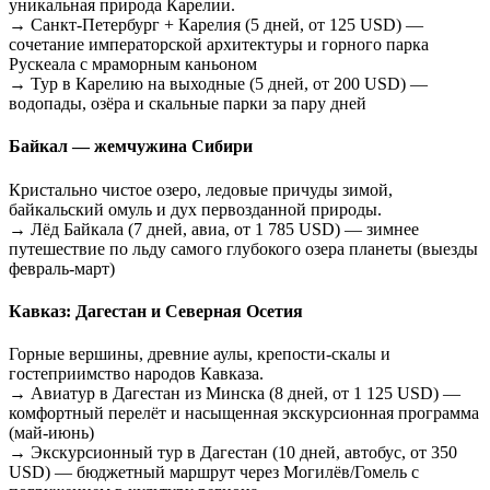
уникальная природа Карелии.
→ Санкт-Петербург + Карелия (5 дней, от 125 USD) —
сочетание императорской архитектуры и горного парка
Рускеала с мраморным каньоном
→ Тур в Карелию на выходные (5 дней, от 200 USD) —
водопады, озёра и скальные парки за пару дней
Байкал — жемчужина Сибири
Кристально чистое озеро, ледовые причуды зимой,
байкальский омуль и дух первозданной природы.
→ Лёд Байкала (7 дней, авиа, от 1 785 USD) — зимнее
путешествие по льду самого глубокого озера планеты (выезды
февраль-март)
Кавказ: Дагестан и Северная Осетия
Горные вершины, древние аулы, крепости-скалы и
гостеприимство народов Кавказа.
→ Авиатур в Дагестан из Минска (8 дней, от 1 125 USD) —
комфортный перелёт и насыщенная экскурсионная программа
(май-июнь)
→ Экскурсионный тур в Дагестан (10 дней, автобус, от 350
USD) — бюджетный маршрут через Могилёв/Гомель с