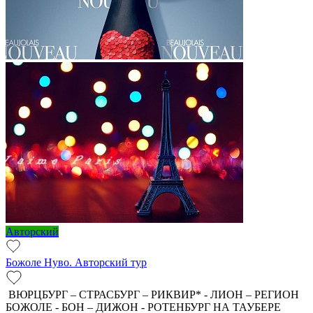
Авторский
Божоле Нуво. Авторский тур
ВЮРЦБУРГ – СТРАСБУРГ – РИКВИР* - ЛИОН – РЕГИОН
БОЖОЛЕ - БОН – ДИЖОН - РОТЕНБУРГ НА ТАУБЕРЕ