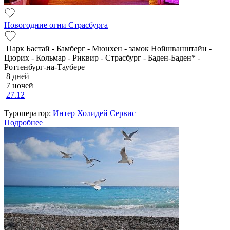
Новогодние огни Страсбурга
Парк Бастай - Бамберг - Мюнхен - замок Нойшванштайн -
Цюрих - Кольмар - Риквир - Страсбург - Баден-Баден* -
Роттенбург-на-Таубере
8 дней
7 ночей
27.12
Туроператор:
Интер Холидей Сервис
Подробнее