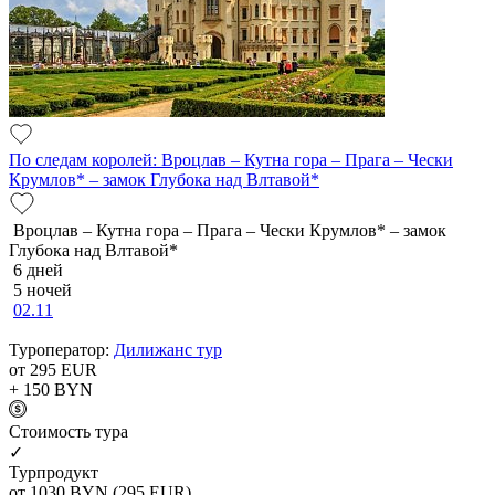
По следам королей: Вроцлав – Кутна гора – Прага – Чески
Крумлов* – замок Глубока над Влтавой*
Вроцлав – Кутна гора – Прага – Чески Крумлов* – замок
Глубока над Влтавой*
6 дней
5 ночей
02.11
Туроператор:
Дилижанс тур
от 295
EUR
+ 150
BYN
Cтоимость тура
✓
Турпродукт
от 1030
BYN
(295 EUR)