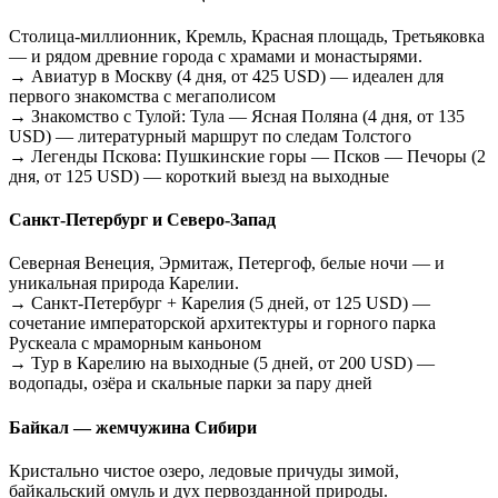
Столица-миллионник, Кремль, Красная площадь, Третьяковка
— и рядом древние города с храмами и монастырями.
→ Авиатур в Москву (4 дня, от 425 USD) — идеален для
первого знакомства с мегаполисом
→ Знакомство с Тулой: Тула — Ясная Поляна (4 дня, от 135
USD) — литературный маршрут по следам Толстого
→ Легенды Пскова: Пушкинские горы — Псков — Печоры (2
дня, от 125 USD) — короткий выезд на выходные
Санкт-Петербург и Северо-Запад
Северная Венеция, Эрмитаж, Петергоф, белые ночи — и
уникальная природа Карелии.
→ Санкт-Петербург + Карелия (5 дней, от 125 USD) —
сочетание императорской архитектуры и горного парка
Рускеала с мраморным каньоном
→ Тур в Карелию на выходные (5 дней, от 200 USD) —
водопады, озёра и скальные парки за пару дней
Байкал — жемчужина Сибири
Кристально чистое озеро, ледовые причуды зимой,
байкальский омуль и дух первозданной природы.