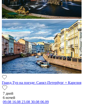
Гранд-Тур на поезде: Санкт-Петербург + Карелия
7 дней
6 ночей
09.08
16.08
23.08
30.08
06.09