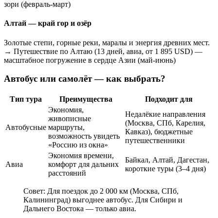
зори (февраль-март)
Алтай — край гор и озёр
Золотые степи, горные реки, маралы и энергия древних мест.
→ Путешествие по Алтаю (13 дней, авиа, от 1 895 USD) —
масштабное погружение в сердце Азии (май-июнь)
Автобус или самолёт — как выбрать?
Тип тура
Преимущества
Подходит для
Экономия,
Недалёкие направления
живописные
(Москва, СПб, Карелия,
Автобусные
маршруты,
Кавказ), бюджетные
возможность увидеть
путешественники
«Россию из окна»
Экономия времени,
Байкал, Алтай, Дагестан,
Авиа
комфорт для дальних
короткие туры (3–4 дня)
расстояний
Совет: Для поездок до 2 000 км (Москва, СПб,
Калининград) выгоднее автобус. Для Сибири и
Дальнего Востока — только авиа.