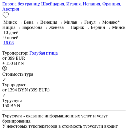
Европа без границ: Швейцария, Италия, Испания, Франция,
Австрия
Минск → Вена → Венеция → Милан → Генуя → Монако* →
Ницца → Барселона → Женева → Париж → Берлин → Минск
10 дней
9 ночей
16.08
Туроператор:
Голубая птица
от 399
EUR
+ 150
BYN
Cтоимость тура
✓
Турпродукт
от 1394
BYN
(399 EUR)
✓
Туруслуга
150
BYN
Туруслуга - оказание информационных услуг и услуг
бронирования.
У некоторых туроператоров в стоимость туруслуги входит