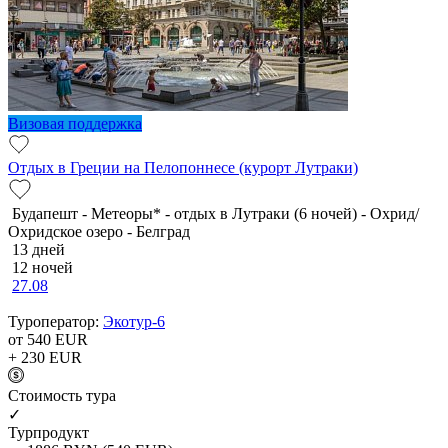
Визовая поддержка
Отдых в Греции на Пелопоннесе (курорт Лутраки)
Будапешт - Метеоры* - отдых в Лутраки (6 ночей) - Охрид/
Охридское озеро - Белград
13 дней
12 ночей
27.08
Туроператор:
Экотур-6
от 540
EUR
+ 230
EUR
Cтоимость тура
✓
Турпродукт