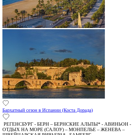
Бархатный сезон в Испании (Коста Дорада)
РЕГЕНСБУРГ - БЕРН – БЕРНСКИЕ АЛЬПЫ* - АВИНЬОН -
ОТДЫХ НА МОРЕ (САЛОУ) – МОНПЕЛЬЕ – ЖЕНЕВА –
ШВЕЙЦАРСКАЯ РИВЬЕРА* - БАМБЕРГ