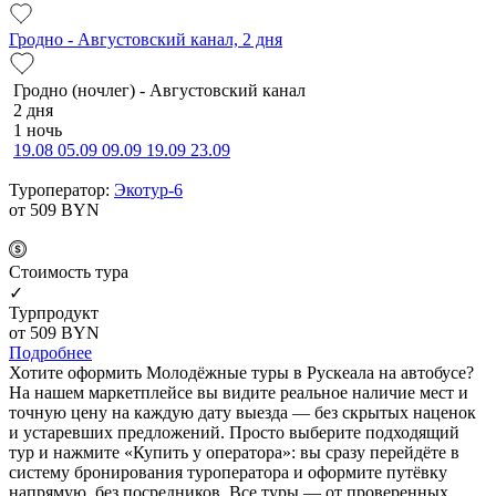
Гродно - Августовский канал, 2 дня
Гродно (ночлег) - Августовский канал
2 дня
1 ночь
19.08
05.09
09.09
19.09
23.09
Туроператор:
Экотур-6
от 509
BYN
Cтоимость тура
✓
Турпродукт
от 509
BYN
Подробнее
Хотите оформить Молодёжные туры в Рускеала на автобусе?
На нашем маркетплейсе вы видите реальное наличие мест и
точную цену на каждую дату выезда — без скрытых наценок
и устаревших предложений. Просто выберите подходящий
тур и нажмите «Купить у оператора»: вы сразу перейдёте в
систему бронирования туроператора и оформите путёвку
напрямую, без посредников. Все туры — от проверенных