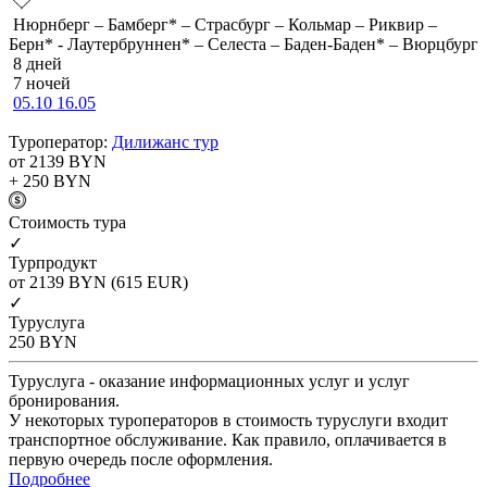
Нюрнберг – Бамберг* – Страсбург – Кольмар – Риквир –
Берн* - Лаутербруннен* – Селеста – Баден-Баден* – Вюрцбург
8 дней
7 ночей
05.10
16.05
Туроператор:
Дилижанс тур
от 2139
BYN
+ 250
BYN
Cтоимость тура
✓
Турпродукт
от 2139
BYN
(615 EUR)
✓
Туруслуга
250
BYN
Туруслуга - оказание информационных услуг и услуг
бронирования.
У некоторых туроператоров в стоимость туруслуги входит
транспортное обслуживание. Как правило, оплачивается в
первую очередь после оформления.
Подробнее