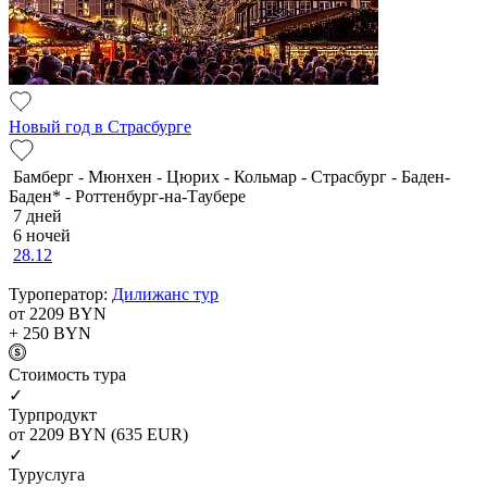
Новый год в Страсбурге
Бамберг - Мюнхен - Цюрих - Кольмар - Страсбург - Баден-
Баден* - Роттенбург-на-Таубере
7 дней
6 ночей
28.12
Туроператор:
Дилижанс тур
от 2209
BYN
+ 250
BYN
Cтоимость тура
✓
Турпродукт
от 2209
BYN
(635 EUR)
✓
Туруслуга