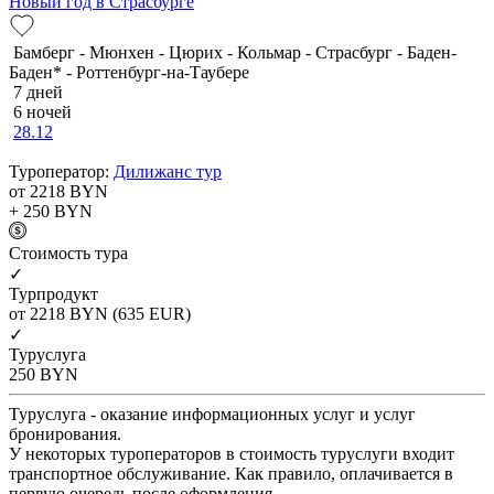
Новый год в Страсбурге
Бамберг - Мюнхен - Цюрих - Кольмар - Страсбург - Баден-
Баден* - Роттенбург-на-Таубере
7 дней
6 ночей
28.12
Туроператор:
Дилижанс тур
от 2218
BYN
+ 250
BYN
Cтоимость тура
✓
Турпродукт
от 2218
BYN
(635 EUR)
✓
Туруслуга
250
BYN
Туруслуга - оказание информационных услуг и услуг
бронирования.
У некоторых туроператоров в стоимость туруслуги входит
транспортное обслуживание. Как правило, оплачивается в
первую очередь после оформления.