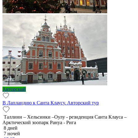
Авторский
В Лапландию к Санта Клаусу. Авторский тур
Таллинн – Хельсинки –Оулу - резиденция Санта Клауса –
Арктический зоопарк Рануа - Рига
8 дней
7 ночей