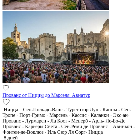
Прованс от Ниццы до Марселя. Авиатур
Ницца – Сен-Поль-де-Ванс - Турет сюр Луп - Канны - Сен-
Тропе - Порт-Гримо - Марсель - Кассис - Каланки - Экс-ан-
Прованс - Лурмарен - Ла Кост - Менерб - Арль- Ле-Бо-Де
Прованс - Карьеры Света - Сен-Реми де Прованс – Авиньон -
Фонтен-де-Воклюз - Иль Сюр Ля Сорг- Ницца
8 дней