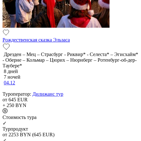
Рождественская сказка Эльзаса
Дрезден – Мец – Страсбург - Риквир* - Селеста* – Эгисхайм*
- Оберне – Кольмар – Цюрих – Нюрнберг – Ротенбург-об-дер-
Таубере*
8 дней
7 ночей
04.12
Туроператор:
Дилижанс тур
от 645
EUR
+ 250
BYN
Cтоимость тура
✓
Турпродукт
от 2253
BYN
(645 EUR)
✓