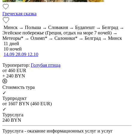
Греческая сказка
Минск → Польша → Словакия → Будапешт → Белград →
Эгейское побережье (Греция, отдых на море 7 ночей) →
Метеоры* → Олимп* → Салоники* → Белград → Минск
11 дней
10 ночей
14.09
28.09
12.10
Туроператор:
Голубая птица
от 460
EUR
+ 240
BYN
Cтоимость тура
✓
Турпродукт
от 1607
BYN
(460 EUR)
✓
Туруслуга
240
BYN
Туруслуга - оказание информационных услуг и услуг