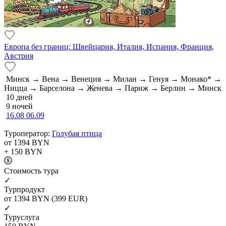
Европа без границ: Швейцария, Италия, Испания, Франция,
Австрия
Минск → Вена → Венеция → Милан → Генуя → Монако* →
Ницца → Барселона → Женева → Париж → Берлин → Минск
10 дней
9 ночей
16.08
06.09
Туроператор:
Голубая птица
от 1394
BYN
+ 150
BYN
Cтоимость тура
✓
Турпродукт
от 1394
BYN
(399 EUR)
✓
Туруслуга