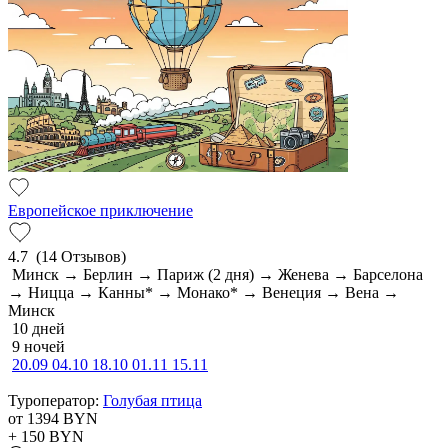
Европейское приключение
4.7
(14 Отзывов)
Минск → Берлин → Париж (2 дня) → Женева → Барселона
→ Ницца → Канны* → Монако* → Венеция → Вена →
Минск
10 дней
9 ночей
20.09
04.10
18.10
01.11
15.11
Туроператор:
Голубая птица
от 1394
BYN
+ 150
BYN