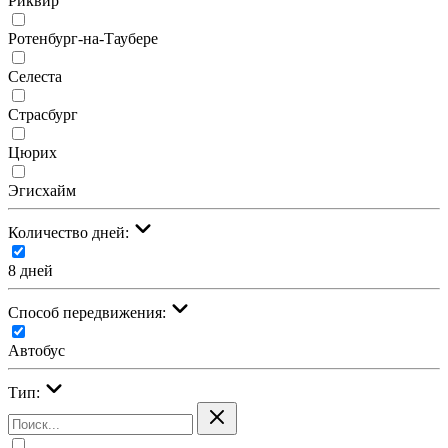
Риквир
Ротенбург-на-Таубере
Селеста
Страсбург
Цюрих
Эгисхайм
Количество дней:
8 дней
Cпособ передвижения:
Автобус
Тип: