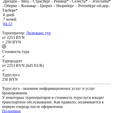
Дрезден – Мец – Страсбург - Риквир* - Селеста* – Эгисхайм*
- Оберне – Кольмар – Цюрих – Нюрнберг – Ротенбург-об-дер-
Таубере*
8 дней
7 ночей
04.12
Туроператор:
Дилижанс тур
от 2253
BYN
+ 250
BYN
Cтоимость тура
✓
Турпродукт
от 2253
BYN
(645 EUR)
✓
Туруслуга
250
BYN
Туруслуга - оказание информационных услуг и услуг
бронирования.
У некоторых туроператоров в стоимость туруслуги входит
транспортное обслуживание. Как правило, оплачивается в
первую очередь после оформления.
Подробнее