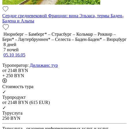
Сердце средневековой Франции: вина Эльзаса, термы Баден-
Бадена и Альпы
Нюрнберг – Бамберг* – Страсбург – Кольмар – Риквир –
Берн* - Лаутербруннен* – Селеста – Баден-Баден* – Вюрцбург
8 дней
7 ночей
05.10
16.05
Туроператор:
Дилижанс тур
от 2148
BYN
+ 250
BYN
Cтоимость тура
✓
Турпродукт
от 2148
BYN
(615 EUR)
✓
Туруслуга
250
BYN
Туруслуга - оказание информационных услуг и услуг