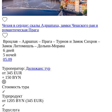
Чехия в сердце: скалы Адршпаха, замки Чешского рая и
романтическая Прага
Вроцлав – Адршпах – Прага – Турнов и Замок Сихров –
Замок Литомишль – Дольни-Морава
6 дней
5 ночей
05.09
Туроператор:
Дилижанс тур
от 345
EUR
+ 150
BYN
Cтоимость тура
✓
Турпродукт
от 1205
BYN
(345 EUR)
✓
Туруслуга