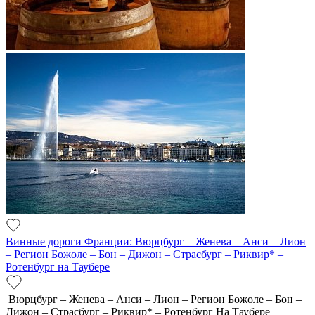
Винные дороги Франции: Вюрцбург – Женева – Анси – Лион
– Регион Божоле – Бон – Дижон – Страсбург – Риквир* –
Ротенбург на Таубере
Вюрцбург – Женева – Анси – Лион – Регион Божоле – Бон –
Дижон – Страсбург – Риквир* – Ротенбург На Таубере