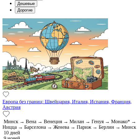
Дешевые
Дорогие
Европа без границ: Швейцария, Италия, Испания, Франция,
Австрия
Минск → Вена → Венеция → Милан → Генуя → Монако* →
Ницца → Барселона → Женева → Париж → Берлин → Минск
10 дней
9 ночей