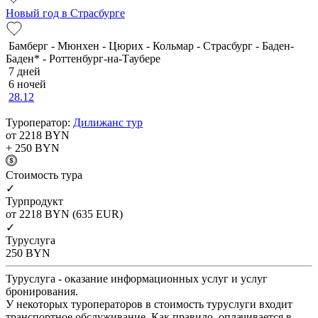
Новый год в Страсбурге
Бамберг - Мюнхен - Цюрих - Кольмар - Страсбург - Баден-
Баден* - Роттенбург-на-Таубере
7 дней
6 ночей
28.12
Туроператор:
Дилижанс тур
от 2218
BYN
+ 250
BYN
Cтоимость тура
✓
Турпродукт
от 2218
BYN
(635 EUR)
✓
Туруслуга
250
BYN
Туруслуга - оказание информационных услуг и услуг
бронирования.
У некоторых туроператоров в стоимость туруслуги входит
транспортное обслуживание. Как правило, оплачивается в