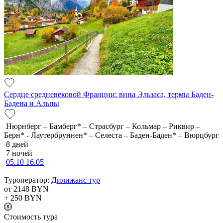
Сердце средневековой Франции: вина Эльзаса, термы Баден-
Бадена и Альпы
Нюрнберг – Бамберг* – Страсбург – Кольмар – Риквир –
Берн* - Лаутербруннен* – Селеста – Баден-Баден* – Вюрцбург
8 дней
7 ночей
05.10
16.05
Туроператор:
Дилижанс тур
от 2148
BYN
+ 250
BYN
Cтоимость тура