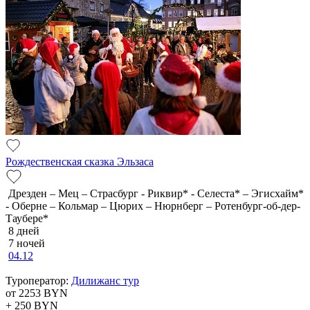
Рождественская сказка Эльзаса
Дрезден – Мец – Страсбург - Риквир* - Селеста* – Эгисхайм*
- Оберне – Кольмар – Цюрих – Нюрнберг – Ротенбург-об-дер-
Таубере*
8 дней
7 ночей
04.12
Туроператор:
Дилижанс тур
от 2253
BYN
+ 250
BYN